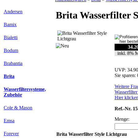
Andersen
Brita Wasserfilter 
Bamix
Bialetti
34.
Bodum
inkl. 8% 
Brabantia
UVP: 34.9
Sie sparen
Brita
Weitere Fra
Wasserfiltersysteme,
Wasserfilter
Zubehör
Hier klicke
Cole & Mason
Ref.-Nr. 1
Menge:
Emsa
Forever
Brita Wasserfilter Style Lichtgrau