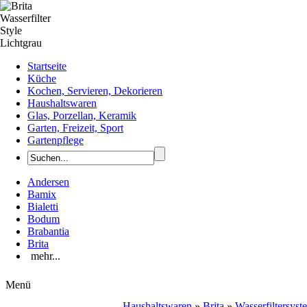
Startseite
Küche
Kochen, Servieren, Dekorieren
Haushaltswaren
Glas, Porzellan, Keramik
Garten, Freizeit, Sport
Gartenpflege
Andersen
Bamix
Bialetti
Bodum
Brabantia
Brita
mehr...
Menü
Haushaltswaren
»
Brita
»
Wasserfiltersys