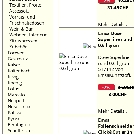
-7%
40.25C
Textilien, Frotte,
37.45CHF
Accessoi..
Vorrats- und
Frischhaltedosen
Mehr Details..
Wein & Bar
Emsa Dose
Wohnen, Interieur
Superline rund
Zitruspressen
0.6 l grün
Zubehör
Forever
Dose Superline
Gastrolux
rund 0.6 l grün
Kaiser
517142 von
Kaltenbach
EmsaKunststoff,..
Kisag
Koenig
-7%
8.60CH
Lotus
8.00CHF
Marcato
Neoperl
Noser-Inox
Mehr Details..
Patisse
Pyrex
Emsa
Remington
Folienschneide
Schulte-Ufer
Click&Cut grün