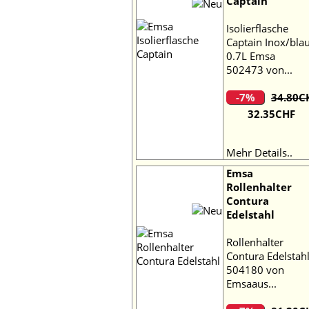
Captain
Isolierflasche
Captain Inox/bla
0.7L Emsa
502473 von...
-7%
34.80C
32.35CHF
Mehr Details..
Emsa
Rollenhalter
Contura
Edelstahl
Rollenhalter
Contura Edelstah
504180 von
Emsaaus...