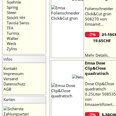
Soehnle
Spring
Folienschneider
Stewi
Click&Cut grün
Stöckli HH
508270 von
Tavola Swiss
Emsamit...
TFA
Turmix
-7%
21.15C
Walter
19.65CHF
Weck
Zyliss
Mehr Details..
Infos
Emsa Dose
Clip&Close
Kontakt
quadratisch
Impressum
Versand
Dose Clip&Close
Datenschutz
quadratisch
AGB
0.25Liter 508535
von
Karten
Emsazertifiziert...
-7%
5.30CH