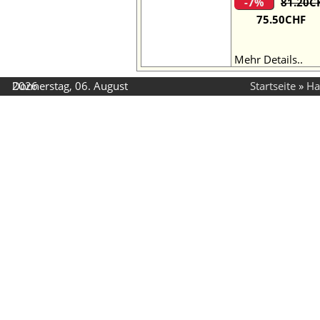
-7%
81.20C
75.50CHF
Mehr Details..
Donnerstag, 06. August 2026
Startseite
»
Ha