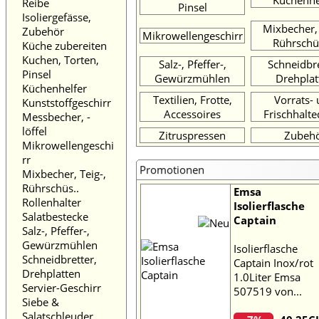
Küchenhe
Reibe
Pinsel
Isoliergefässe,
Mixbecher, 
Zubehör
Mikrowellengeschirr
Rührschü
Küche zubereiten
Kuchen, Torten,
Salz-, Pfeffer-,
Schneidbre
Pinsel
Gewürzmühlen
Drehplat
Küchenhelfer
Textilien, Frotte,
Vorrats-
Kunststoffgeschirr
Accessoires
Frischhalt
Messbecher, -
löffel
Zitruspressen
Zubeh
Mikrowellengeschi
rr
Promotionen
Mixbecher, Teig-,
Rührschüs..
Emsa
Rollenhalter
Isolierflasche
Salatbestecke
Captain
Salz-, Pfeffer-,
Gewürzmühlen
Isolierflasche
Schneidbretter,
Captain Inox/rot
Drehplatten
1.0Liter Emsa
Servier-Geschirr
507519 von...
Siebe &
Salatschleuder