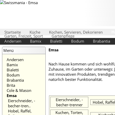
H
Startseite
Küche
Kochen, Servieren, Dekorieren
Garten, Freizeit, Sport
Gartenpflege
Andersen
Bamix
Bialetti
Bodum
Brabantia
Emsa
Menü
Andersen
Nach Hause kommen und sich wohlfüh
Bamix
Zuhause, im Garten oder unterwegs: 
Bialetti
mit innovativen Produkten, trendige
Bodum
natürlich bester Funktionalität.
Brabantia
Brita
Cole & Mason
Emsa
Eierschneider, -
Eierschneider, -
Hobel, Raffe
becher-trenner
becher-tren..
Hobel, Raffel,
Kuchen, Torten,