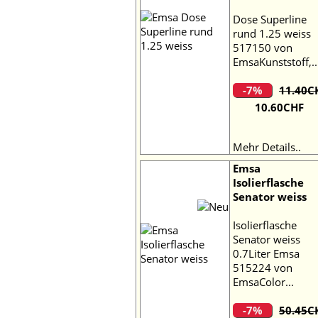
Dose Superline
rund 1.25 weiss
517150 von
EmsaKunststoff,..
-7%
11.40C
10.60CHF
Mehr Details..
Emsa
Isolierflasche
Senator weiss
Isolierflasche
Senator weiss
0.7Liter Emsa
515224 von
EmsaColor...
-7%
50.45C