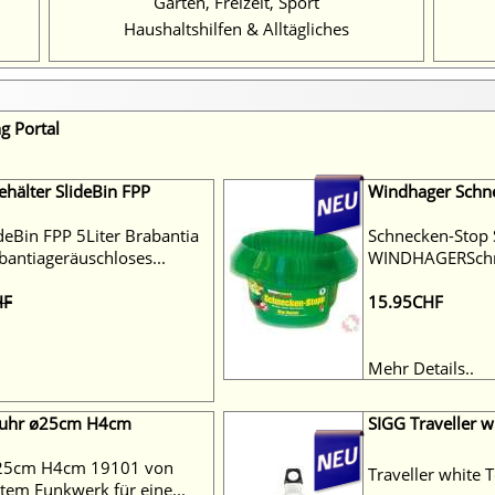
Garten, Freizeit, Sport
Haushaltshilfen & Alltägliches
g Portal
ehälter SlideBin FPP
Windhager Schn
ideBin FPP 5Liter Brabantia
Schnecken-Stop 
antiageräuschloses...
WINDHAGERSchne
HF
15.95CHF
Mehr Details..
duhr ø25cm H4cm
SIGG Traveller w
25cm H4cm 19101 von
Traveller white 
rtem Funkwerk für eine...