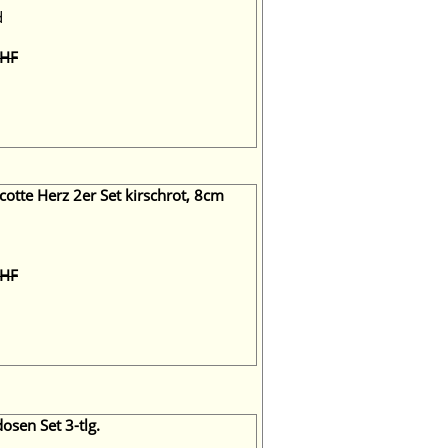
d
CHF
otte Herz 2er Set kirschrot, 8cm
CHF
sen Set 3-tlg.