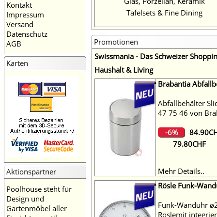
Glas, Porzellan, Keramik
Kontakt
Tafelsets & Fine Dining
Impressum
Versand
Datenschutz
Promotionen
AGB
Swissmania - Das Schweizer Shoppin
Karten
Haushalt & Living
Brabantia Abfallb
Abfallbehälter Sl
47 75 46 von Brab
-6%
84.90C
79.80CHF
Mehr Details..
Aktionspartner
Rösle Funk-Wan
Poolhouse
steht für
Design und
Funk-Wanduhr ø
Gartenmöbel aller
Röslemit integrie