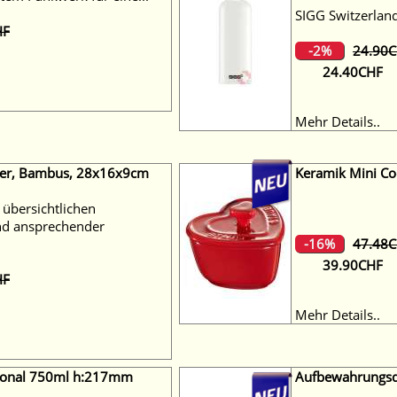
SIGG Switzerlan
HF
-2%
24.90
24.40CHF
Mehr Details..
her, Bambus, 28x16x9cm
Keramik Mini Coc
 übersichtlichen
d ansprechender
-16%
47.48
39.90CHF
HF
Mehr Details..
sional 750ml h:217mm
Aufbewahrungsdo