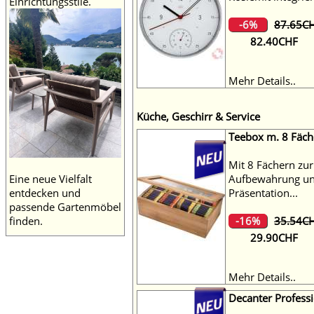
Einrichtungsstile.
-6%
87.65C
82.40CHF
Mehr Details..
Küche, Geschirr & Service
Teebox m. 8 Fäc
Mit 8 Fächern zur
Aufbewahrung un
Eine neue Vielfalt
Präsentation...
entdecken und
passende Gartenmöbel
-16%
35.54C
finden.
29.90CHF
Mehr Details..
Decanter Profes